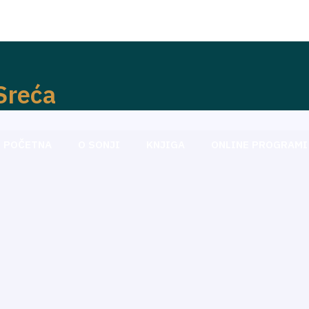
-Sreća
POČETNA
O SONJI
KNJIGA
ONLINE PROGRAMI 