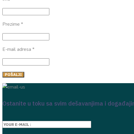
Prezime *
E-mail adresa *
Ostanite u toku sa svim dešavanjima i događaj