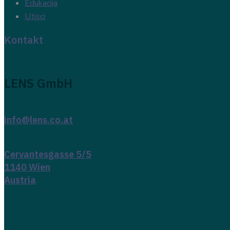
Edukacija
Utisci
Kontakt
LENS GmbH
info@lens.co.at
Cervantesgasse 5/5
1140 Wien
Austria