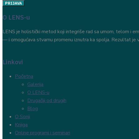
O LENS-u
LENS je holistički metod koji integriše rad sa umom, telom i em
— i omogućava stvarnu promenu iznutra ka spolja. Rezultat je vi
Linkovi
Početna
Galerija
O LENS-u
Drugačiji od drugih
Blog
O Sonji
Knjiga
Online programi i seminari