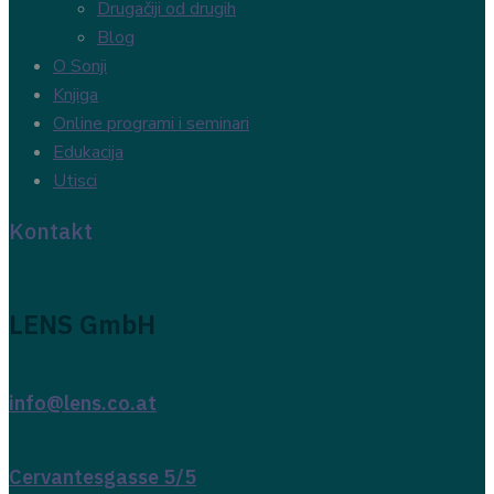
Drugačiji od drugih
Blog
O Sonji
Knjiga
Online programi i seminari
Edukacija
Utisci
Kontakt
LENS GmbH
info@lens.co.at
Cervantesgasse 5/5