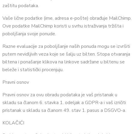
zaštitu podataka.
Vaše lične podatke (ime, adresa e-pošte) obrađuje MailChimp.
Ove podatke MailChimp koristi u svrhu istraživanja tržišta i
poboljšanja svoje ponude.
Razne evaluacije za poboljšanje naših ponuda mogu se izvršiti
putem nevidljivih veza koje se šalju uz bilten. Stopa otvaranja
biltena i ponašanje klikova na linkove sadržane u biltenu se
beleže i statistički procenjuju.
Pravni osnov
Pravni osnov za ovu obradu podataka je vaš pristanak u
skladu sa članom 6. stavka 1. odeljak a GDPR-a i vaš izričiti
pristanak u skladu sa članom 49. stav 1. pasus a DSGVO-a.
KOLAČIĆI