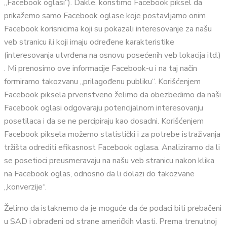
„Facebook oglasi“). Dakle, koristimo Facebook piksel da
prikažemo samo Facebook oglase koje postavljamo onim
Facebook korisnicima koji su pokazali interesovanje za našu
veb stranicu ili koji imaju određene karakteristike
(interesovanja utvrđena na osnovu posećenih veb lokacija itd.)
. Mi prenosimo ove informacije Facebook-u i na taj način
formiramo takozvanu „prilagođenu publiku“. Korišćenjem
Facebook piksela prvenstveno želimo da obezbedimo da naši
Facebook oglasi odgovaraju potencijalnom interesovanju
posetilaca i da se ne percipiraju kao dosadni. Korišćenjem
Facebook piksela možemo statistički i za potrebe istraživanja
tržišta odrediti efikasnost Facebook oglasa. Analiziramo da li
se posetioci preusmeravaju na našu veb stranicu nakon klika
na Facebook oglas, odnosno da li dolazi do takozvane
„konverzije“.
Želimo da istaknemo da je moguće da će podaci biti prebačeni
u SAD i obrađeni od strane američkih vlasti. Prema trenutnoj