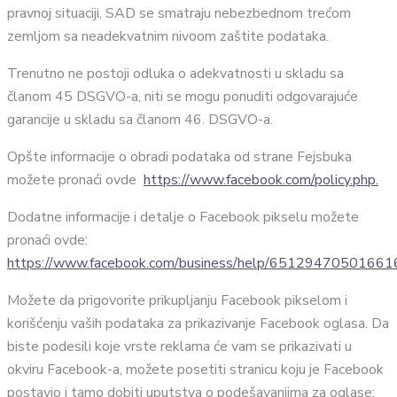
pravnoj situaciji, SAD se smatraju nebezbednom trećom
zemljom sa neadekvatnim nivoom zaštite podataka.
Trenutno ne postoji odluka o adekvatnosti u skladu sa
članom 45 DSGVO-a, niti se mogu ponuditi odgovarajuće
garancije u skladu sa članom 46. DSGVO-a.
Opšte informacije o obradi podataka od strane Fejsbuka
možete pronaći ovde
https://www.facebook.com/policy.php.
Dodatne informacije i detalje o Facebook pikselu možete
pronaći ovde:
https://www.facebook.com/business/help/65129470501661
Možete da prigovorite prikupljanju Facebook pikselom i
korišćenju vaših podataka za prikazivanje Facebook oglasa. Da
biste podesili koje vrste reklama će vam se prikazivati u
okviru Facebook-a, možete posetiti stranicu koju je Facebook
postavio i tamo dobiti uputstva o podešavanjima za oglase: