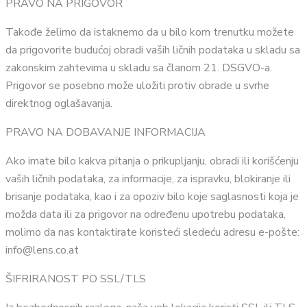
PRAVO NA PRIGOVOR
Takođe želimo da istaknemo da u bilo kom trenutku možete
da prigovorite budućoj obradi vaših ličnih podataka u skladu sa
zakonskim zahtevima u skladu sa članom 21. DSGVO-a.
Prigovor se posebno može uložiti protiv obrade u svrhe
direktnog oglašavanja.
PRAVO NA DOBAVANJE INFORMACIJA
Ako imate bilo kakva pitanja o prikupljanju, obradi ili korišćenju
vaših ličnih podataka, za informacije, za ispravku, blokiranje ili
brisanje podataka, kao i za opoziv bilo koje saglasnosti koja je
možda data ili za prigovor na određenu upotrebu podataka,
molimo da nas kontaktirate koristeći sledeću adresu e-pošte:
info@lens.co.at
ŠIFRIRANOST PO SSL/TLS