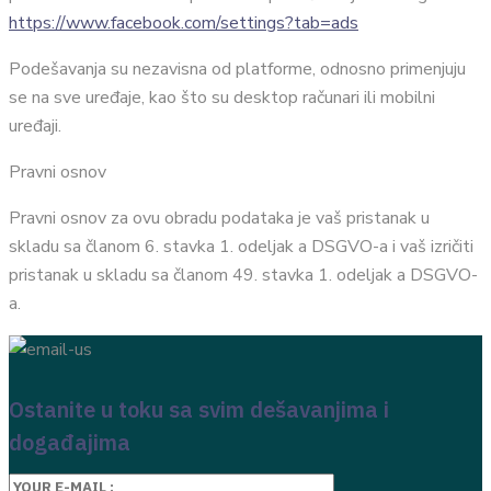
https://www.facebook.com/settings?tab=ads
Podešavanja su nezavisna od platforme, odnosno primenjuju
se na sve uređaje, kao što su desktop računari ili mobilni
uređaji.
Pravni osnov
Pravni osnov za ovu obradu podataka je vaš pristanak u
skladu sa članom 6. stavka 1. odeljak a DSGVO-a i vaš izričiti
pristanak u skladu sa članom 49. stavka 1. odeljak a DSGVO-
a.
Ostanite u toku sa svim dešavanjima i
događajima