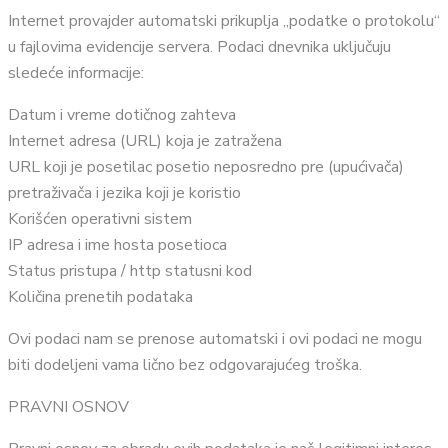
Internet provajder automatski prikuplja „podatke o protokolu“
u fajlovima evidencije servera. Podaci dnevnika uključuju
sledeće informacije:
Datum i vreme dotičnog zahteva
Internet adresa (URL) koja je zatražena
URL koji je posetilac posetio neposredno pre (upućivača)
pretraživača i jezika koji je koristio
Korišćen operativni sistem
IP adresa i ime hosta posetioca
Status pristupa / http statusni kod
Količina prenetih podataka
Ovi podaci nam se prenose automatski i ovi podaci ne mogu
biti dodeljeni vama lično bez odgovarajućeg troška.
PRAVNI OSNOV