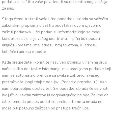
podataka i zaštita vaše privatnosti su od centralnog značaja
za nas.
Stoga ćemo tretirati vaše lične podatke u skladu sa važećim
zakonskim propisima o zaštiti podataka i ovom izjavom o
zaštiti podataka. Lični podaci su informacije koje se mogu
koristiti za saznanje vašeg identiteta. Tipični lični podaci
uključuju prezime, ime, adresu, broj telefona, IP adresu,
kolačiće i adresu e-pošte.
Kada pregledate i koristite našu veb stranicu ili nam na drugi
način izričito dostavite informacije, mi obrađujemo podatke koji
nam se automatski prenose sa svakim zahtevom vašeg
pretraživača (pogledajte odeljak „Podaci o protokolu“). Ako
nam dobrovoljno dostavite lične podatke, obrada će se vršiti
isključivo u svrhu zahteva ili odgovarajućeg naloga. Želimo da
istaknemo da prenos podataka preko Interneta nikada ne
može biti potpuno zaštićen od pristupa trećih lica.