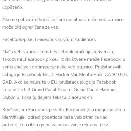
uopšteno.
Ako ne prihvatite kolačiće, funkcionalnost naše veb stranice
može biti ograničena za vas.
Facebook-pixel i Facebook custom Audiences
Naša veb stranica koristi Facebook praćenje konverzija,
takozvani „Facebook piksel“ iz društvene mreže Facebook, u
svrhu analize i optimizacije naše veb stranice. Pružalac ovih
usluga je Facebook Inc., 1 Hacker Vai, Menlo Park, CA 94025,
SAD. Ako se nalazite u EU, pružalac usluga je Facebook
Ireland Ltd., 4 Grand Canal Skuare, Grand Canal Harbour,
Dublin 2, Irska (u daljem tekstu „Facebook“).
Korišćenjem Facebook piksela, Facebook je u mogućnosti da
identifikuje i odredi posetioce naše veb stranice kao
potencijalnu ciljnu grupu za prikazivanje reklama (tzv.