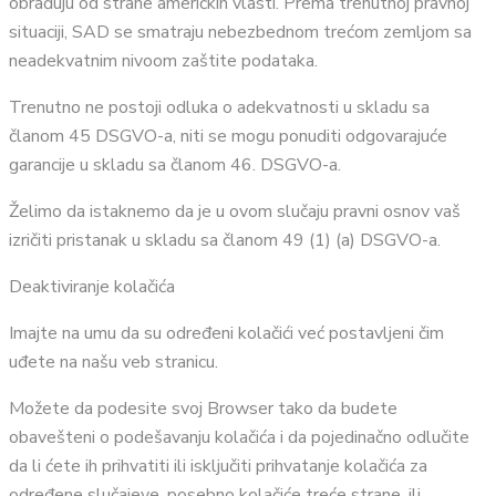
obrađuju od strane američkih vlasti. Prema trenutnoj pravnoj
situaciji, SAD se smatraju nebezbednom trećom zemljom sa
neadekvatnim nivoom zaštite podataka.
Trenutno ne postoji odluka o adekvatnosti u skladu sa
članom 45 DSGVO-a, niti se mogu ponuditi odgovarajuće
garancije u skladu sa članom 46. DSGVO-a.
Želimo da istaknemo da je u ovom slučaju pravni osnov vaš
izričiti pristanak u skladu sa članom 49 (1) (a) DSGVO-a.
Deaktiviranje kolačića
Imajte na umu da su određeni kolačići već postavljeni čim
uđete na našu veb stranicu.
Možete da podesite svoj Browser tako da budete
obavešteni o podešavanju kolačića i da pojedinačno odlučite
da li ćete ih prihvatiti ili isključiti prihvatanje kolačića za
određene slučajeve, posebno kolačiće treće strane, ili