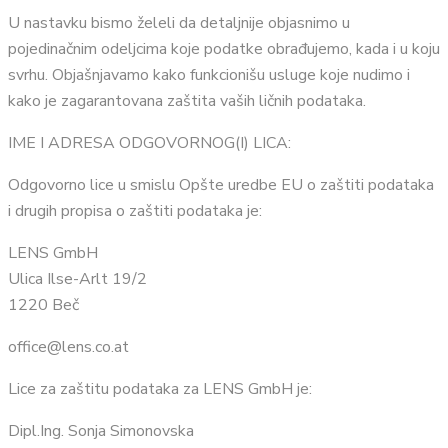
U nastavku bismo želeli da detaljnije objasnimo u
pojedinačnim odeljcima koje podatke obrađujemo, kada i u koju
svrhu. Objašnjavamo kako funkcionišu usluge koje nudimo i
kako je zagarantovana zaštita vaših ličnih podataka.
IME I ADRESA ODGOVORNOG(I) LICA:
Odgovorno lice u smislu Opšte uredbe EU o zaštiti podataka
i drugih propisa o zaštiti podataka je:
LENS GmbH
Ulica Ilse-Arlt 19/2
1220 Beč
office@lens.co.at
Lice za zaštitu podataka za LENS GmbH je:
Dipl.Ing. Sonja Simonovska