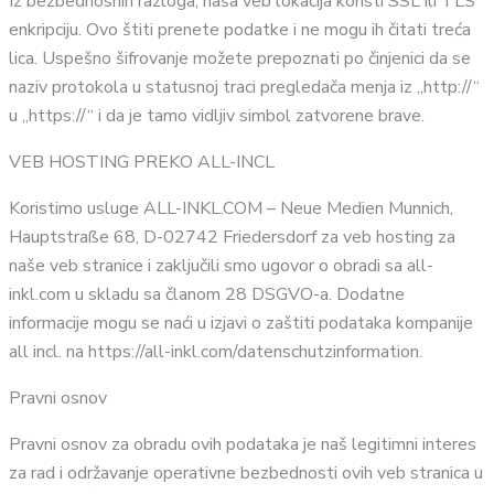
Iz bezbednosnih razloga, naša veb lokacija koristi SSL ili TLS
enkripciju. Ovo štiti prenete podatke i ne mogu ih čitati treća
lica. Uspešno šifrovanje možete prepoznati po činjenici da se
naziv protokola u statusnoj traci pregledača menja iz „http://“
u „https://“ i da je tamo vidljiv simbol zatvorene brave.
VEB HOSTING PREKO ALL-INCL
Koristimo usluge ALL-INKL.COM – Neue Medien Munnich,
Hauptstraße 68, D-02742 Friedersdorf za veb hosting za
naše veb stranice i zaključili smo ugovor o obradi sa all-
inkl.com u skladu sa članom 28 DSGVO-a. Dodatne
informacije mogu se naći u izjavi o zaštiti podataka kompanije
all incl. na https://all-inkl.com/datenschutzinformation.
Pravni osnov
Pravni osnov za obradu ovih podataka je naš legitimni interes
za rad i održavanje operativne bezbednosti ovih veb stranica u