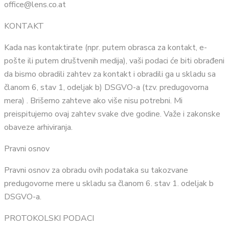
office@lens.co.at
KONTAKT
Kada nas kontaktirate (npr. putem obrasca za kontakt, e-
pošte ili putem društvenih medija), vaši podaci će biti obrađeni
da bismo obradili zahtev za kontakt i obradili ga u skladu sa
članom 6, stav 1, odeljak b) DSGVO-a (tzv. predugovorna
mera) . Brišemo zahteve ako više nisu potrebni. Mi
preispitujemo ovaj zahtev svake dve godine. Važe i zakonske
obaveze arhiviranja.
Pravni osnov
Pravni osnov za obradu ovih podataka su takozvane
predugovorne mere u skladu sa članom 6. stav 1. odeljak b
DSGVO-a.
PROTOKOLSKI PODACI