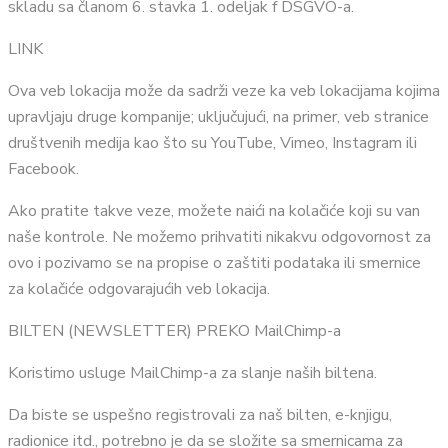
skladu sa članom 6. stavka 1. odeljak f DSGVO-a.
LINK
Ova veb lokacija može da sadrži veze ka veb lokacijama kojima
upravljaju druge kompanije; uključujući, na primer, veb stranice
društvenih medija kao što su YouTube, Vimeo, Instagram ili
Facebook.
Ako pratite takve veze, možete naići na kolačiće koji su van
naše kontrole. Ne možemo prihvatiti nikakvu odgovornost za
ovo i pozivamo se na propise o zaštiti podataka ili smernice
za kolačiće odgovarajućih veb lokacija.
BILTEN (NEWSLETTER) PREKO MailChimp-a
Koristimo usluge MailChimp-a za slanje naših biltena.
Da biste se uspešno registrovali za naš bilten, e-knjigu,
radionice itd., potrebno je da se složite sa smernicama za