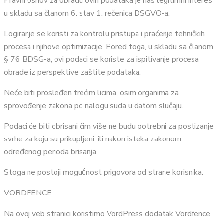
Pravni osnov za obradu ovih podataka je naš legitimni interes
u skladu sa članom 6. stav 1. rečenica DSGVO-a.
Logiranje se koristi za kontrolu pristupa i praćenje tehničkih
procesa i njihove optimizacije. Pored toga, u skladu sa članom
§ 76 BDSG-a, ovi podaci se koriste za ispitivanje procesa
obrade iz perspektive zaštite podataka.
Neće biti prosleđen trećim licima, osim organima za
sprovođenje zakona po nalogu suda u datom slučaju.
Podaci će biti obrisani čim više ne budu potrebni za postizanje
svrhe za koju su prikupljeni, ili nakon isteka zakonom
određenog perioda brisanja.
Stoga ne postoji mogućnost prigovora od strane korisnika.
VORDFENCE
Na ovoj veb stranici koristimo VordPress dodatak Vordfence