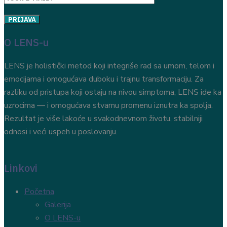
O LENS-u
LENS je holistički metod koji integriše rad sa umom, telom i
emocijama i omogućava duboku i trajnu transformaciju. Za
razliku od pristupa koji ostaju na nivou simptoma, LENS ide ka
uzrocima — i omogućava stvarnu promenu iznutra ka spolja.
Rezultat je više lakoće u svakodnevnom životu, stabilniji
odnosi i veći uspeh u poslovanju.
Linkovi
Početna
Galerija
O LENS-u