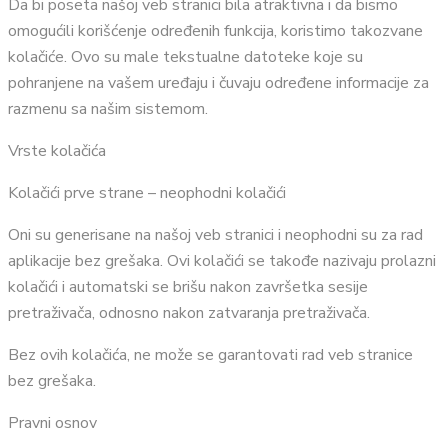
Da bi poseta našoj veb stranici bila atraktivna i da bismo
omogućili korišćenje određenih funkcija, koristimo takozvane
kolačiće. Ovo su male tekstualne datoteke koje su
pohranjene na vašem uređaju i čuvaju određene informacije za
razmenu sa našim sistemom.
Vrste kolačića
Kolačići prve strane – neophodni kolačići
Oni su generisane na našoj veb stranici i neophodni su za rad
aplikacije bez grešaka. Ovi kolačići se takođe nazivaju prolazni
kolačići i automatski se brišu nakon završetka sesije
pretraživača, odnosno nakon zatvaranja pretraživača.
Bez ovih kolačića, ne može se garantovati rad veb stranice
bez grešaka.
Pravni osnov