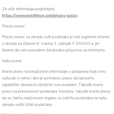
Za više informacija pogledajte
https://www.wordfence.com/privacy-policy
Pravni osnov
Pravni osnov za obradu ovih podataka je naš legitimni interes
u skladu sa članom 6. stavka 1. odeljak F DSGVO-a, jer
želimo da vam ponudimo bezbedno prisustvo na internetu.
Vaša prava
Imate pravo na besplatne informacije o podacima koje smo
sačuvali o vama i ako je potrebno, pravo da ispravite,
ograničite obradu ili izbrišete ove podatke. Takođe imate
pravo na prenosivost podataka. Konačno, takođe imate pravo
da se žalite nadzornom organu za zaštitu podataka na našu
obradu vaših ličnih podataka.