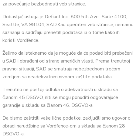
za povećanje bezbednosti veb stranice.
Dobavljač usluga je Defiant Inc., 800 5th Ave., Suite 4100,
Seattle, VA 98104, SAD.Kao operateri veb stranice, nemamo
saznanja o sadržaju prenetih podataka ili o tome kako ih
koristi Vordfence.
Želimo da istaknemo da je moguće da će podaci biti prebačeni
u SAD i obrađeni od strane američkih vlasti. Prema trenutnoj
pravnoj situaciji, SAD se smatraju nebezbednom trećom
zemljom sa neadekvatnim nivoom zaštite podataka.
Trenutno ne postoji odluka o adekvatnosti u skladu sa
članom 45 DSGVO, niti se mogu ponuditi odgovarajuće
garancije u skladu sa članom 46. DSGVO-a.
Da bismo zaštitili vaše lične podatke, zaključili smo ugovor o
obradi narudžbine sa Vordfence-om u skladu sa članom 28
DSGVO-a.