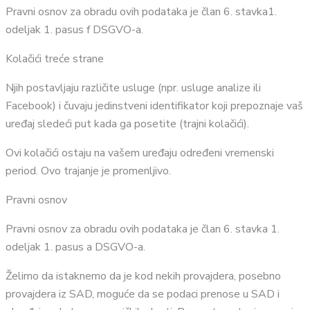
Pravni osnov za obradu ovih podataka je član 6. stavka1.
odeljak 1. pasus f DSGVO-a.
Kolačići treće strane
Njih postavljaju različite usluge (npr. usluge analize ili
Facebook) i čuvaju jedinstveni identifikator koji prepoznaje vaš
uređaj sledeći put kada ga posetite (trajni kolačići).
Ovi kolačići ostaju na vašem uređaju određeni vremenski
period. Ovo trajanje je promenljivo.
Pravni osnov
Pravni osnov za obradu ovih podataka je član 6. stavka 1.
odeljak 1. pasus a DSGVO-a.
Želimo da istaknemo da je kod nekih provajdera, posebno
provajdera iz SAD, moguće da se podaci prenose u SAD i