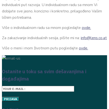
individualni put razvoja. U individualnom radu sa mnom Vi
dobijate sve jasno, koncizno i konkretno, prilagođeno Vašim
ličnim potrebama.
Više o individualnom radu sa mnom pogledajte
ovde.
Za zakazivanje individualnih sesija, pišite mi na:
info@lens.co.at
Više o meni i mom životnom putu pogledajte
ovde.
Ostanite u toku sa svim dešavanjima i
događajima