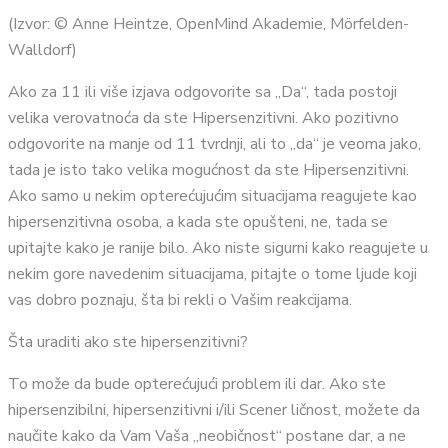
(Izvor: © Anne Heintze, OpenMind Akademie, Mörfelden-
Walldorf)
Ako za 11 ili više izjava odgovorite sa „Da“, tada postoji
velika verovatnoća da ste Hipersenzitivni. Ako pozitivno
odgovorite na manje od 11 tvrdnji, ali to „da“ je veoma jako,
tada je isto tako velika mogućnost da ste Hipersenzitivni.
Ako samo u nekim opterećujućim situacijama reagujete kao
hipersenzitivna osoba, a kada ste opušteni, ne, tada se
upitajte kako je ranije bilo. Ako niste sigurni kako reagujete u
nekim gore navedenim situacijama, pitajte o tome ljude koji
vas dobro poznaju, šta bi rekli o Vašim reakcijama.
Šta uraditi ako ste hipersenzitivni?
To može da bude opterećujući problem ili dar. Ako ste
hipersenzibilni, hipersenzitivni i/ili Scener ličnost, možete da
naučite kako da Vam Vaša „neobičnost“ postane dar, a ne