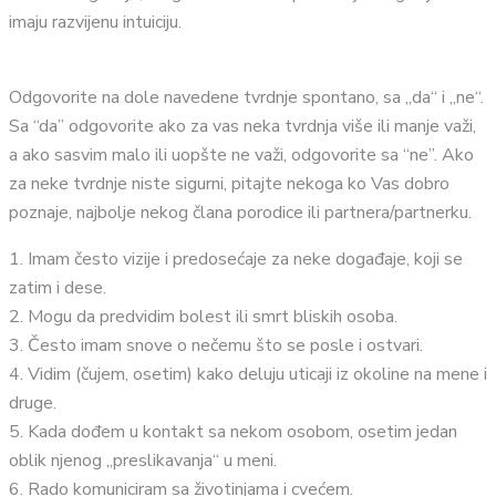
imaju razvijenu intuiciju.
Odgovorite na dole navedene tvrdnje spontano, sa „da“ i „ne“.
Sa “da” odgovorite ako za vas neka tvrdnja više ili manje važi,
a ako sasvim malo ili uopšte ne važi, odgovorite sa “ne”. Ako
za neke tvrdnje niste sigurni, pitajte nekoga ko Vas dobro
poznaje, najbolje nekog člana porodice ili partnera/partnerku.
1. Imam često vizije i predosećaje za neke događaje, koji se
zatim i dese.
2. Mogu da predvidim bolest ili smrt bliskih osoba.
3. Često imam snove o nečemu što se posle i ostvari.
4. Vidim (čujem, osetim) kako deluju uticaji iz okoline na mene i
druge.
5. Kada dođem u kontakt sa nekom osobom, osetim jedan
oblik njenog „preslikavanja“ u meni.
6. Rado komuniciram sa životinjama i cvećem.