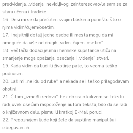
predviđanja, „viđenja“ nevidljivog, zainteresovao/la sam se za
stara učenja i tradicije.
16. Desi mi se da prećutim svojim bliskima ponešto što o
njima vidim/čujem/osetim.
17. I najsitniji detalj jedne osobe ili mesta mogu da mi
omoguće da više od drugih „vidim, čujem, osetim”.
18. Veštački dodaci jelima i hemiske supstance utiču na
smanjenje moga opažanja, osećanja i „viđenja” stvari.
19. Kada vidim da ljudi ili životinje pate, to veoma teško
podnosim.
20. Laži mi „ne idu od ruke“, a nekada se i teško prilagođavam
okolini.
21. Čitam „između redova“: bez obzira o kakvom se tekstu
radi, uvek osećam raspoloženje autora teksta, bilo da se radi
o književnom delu, pismu ili kratkoj E-Mail poruci.
22. Prepoznajem ljude koji žele da suptilno manipulišu i
izbegavam ih.