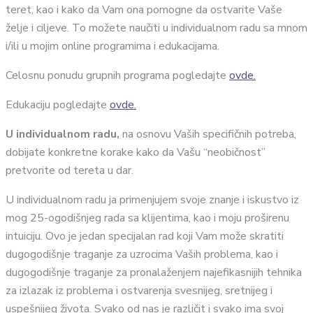
teret, kao i kako da Vam ona pomogne da ostvarite Vaše
želje i ciljeve. To možete naučiti u individualnom radu sa mnom
i/ili u mojim online programima i edukacijama.
Celosnu ponudu grupnih programa pogledajte
ovde.
Edukaciju pogledajte
ovde.
U individualnom radu,
na osnovu Vaših specifičnih potreba,
dobijate konkretne korake kako da Vašu “neobičnost”
pretvorite od tereta u dar.
U individualnom radu ja primenjujem svoje znanje i iskustvo iz
mog 25-ogodišnjeg rada sa klijentima, kao i moju proširenu
intuiciju. Ovo je jedan specijalan rad koji Vam može skratiti
dugogodišnje traganje za uzrocima Vaših problema, kao i
dugogodišnje traganje za pronalaženjem najefikasnijih tehnika
za izlazak iz problema i ostvarenja svesnijeg, sretnijeg i
uspešnijeg života. Svako od nas je različit i svako ima svoj