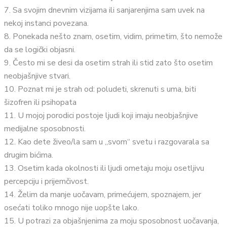
7. Sa svojim dnevnim vizijama ili sanjarenjima sam uvek na
nekoj instanci povezana.
8. Ponekada nešto znam, osetim, vidim, primetim, što nemože
da se logički objasni.
9. Često mi se desi da osetim strah ili stid zato što osetim
neobjašnjive stvari.
10. Poznat mi je strah od: poludeti, skrenuti s uma, biti
šizofren ili psihopata
11. U mojoj porodici postoje ljudi koji imaju neobjašnjive
medijalne sposobnosti.
12. Kao dete živeo/la sam u „svom“ svetu i razgovarala sa
drugim bićima.
13. Osetim kada okolnosti ili ljudi ometaju moju osetljivu
percepciju i prijemčivost.
14. Želim da manje uočavam, primećujem, spoznajem, jer
osećati toliko mnogo nije uopšte lako.
15. U potrazi za objašnjenima za moju sposobnost uočavanja,