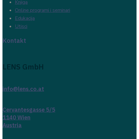
Knjiga
Online programi i seminari
Edukacija
Utisci
Kontakt
LENS GmbH
info@lens.co.at
Cervantesgasse 5/5
1140 Wien
Austria