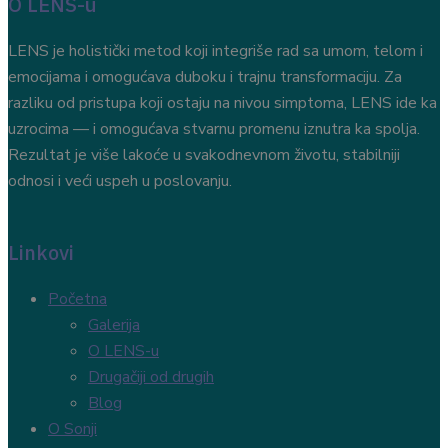
O LENS-u
LENS je holistički metod koji integriše rad sa umom, telom i
emocijama i omogućava duboku i trajnu transformaciju. Za
razliku od pristupa koji ostaju na nivou simptoma, LENS ide ka
uzrocima — i omogućava stvarnu promenu iznutra ka spolja.
Rezultat je više lakoće u svakodnevnom životu, stabilniji
odnosi i veći uspeh u poslovanju.
Linkovi
Početna
Galerija
O LENS-u
Drugačiji od drugih
Blog
O Sonji