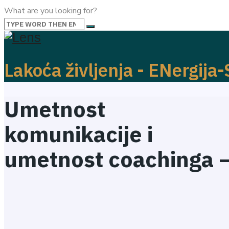
What are you looking for?
Lakoća življenja - ENergija
Umetnost
komunikacije i
umetnost coachinga –