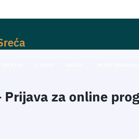
-Sreća
POČETNA
O SONJI
KNJIGA
ONLINE PROGRAMI 
 Prijava za online pro