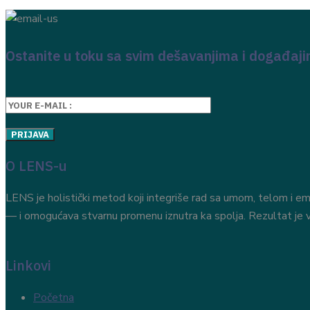
Ostanite u toku sa svim dešavanjima i događaj
O LENS-u
LENS je holistički metod koji integriše rad sa umom, telom i em
— i omogućava stvarnu promenu iznutra ka spolja. Rezultat je vi
Linkovi
Početna