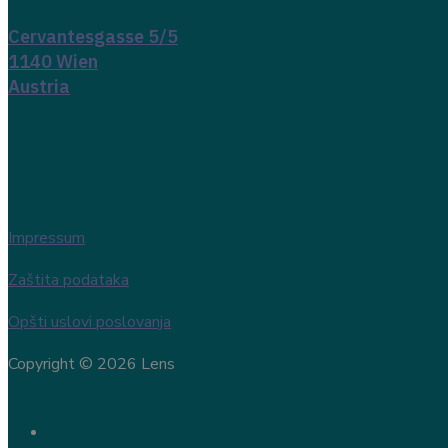
Cervantesgasse 5/5
1140 Wien
Austria
Impressum
Zaštita podataka
Opšti uslovi poslovanja
Copyright © 2026 Lens