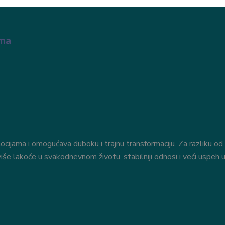
ima
ocijama i omogućava duboku i trajnu transformaciju. Za razliku od
še lakoće u svakodnevnom životu, stabilniji odnosi i veći uspeh u