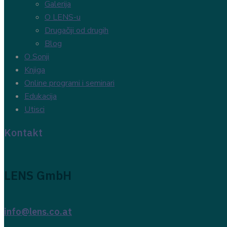
Galerija
O LENS-u
Drugačiji od drugih
Blog
O Sonji
Knjiga
Online programi i seminari
Edukacija
Utisci
Kontakt
LENS GmbH
info@lens.co.at